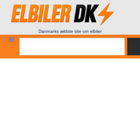
Danmarks ældste site om elbiler