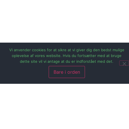
Vi anvender cookies for at sikre at vi giver dig den bedst mulige
oplevelse af vores website. Hvis du fortsætter med at bruge
dette site vil vi antage at du er indforstået med det.
Bare i orden
Når det handler om at imponere sine venner, er der få
ting mere effektive end en køretur i en Tesla Model S
P85D. Denne elbil, som er blevet Norges mest populære
elbil, sætter standarden for elektrisk kørsel med sin
utrolige ydeevne og lynhurtige acceleration fra 0-100
km/t på blot 3,4 sekunder.