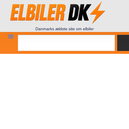
Danmarks ældste site om elbiler