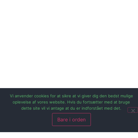
Vi anvender cookies for at sikre at vi giver dig den bedst mulige
oplevelse af vores website. Hvis du fortsætter med at bruge
dette site vil vi antage at du er indforstået med det.
Bare i orden
Selvom udvalget af elbiler på det danske marked ikke