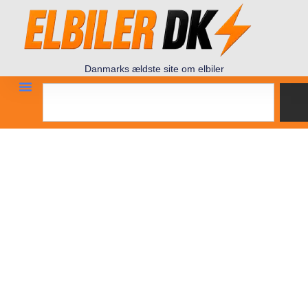
Danmarks ældste site om elbiler