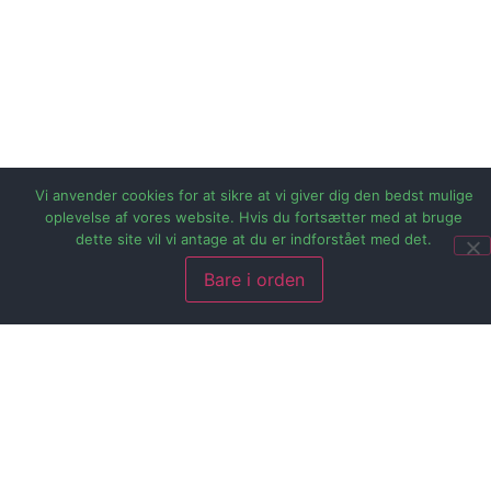
Vi anvender cookies for at sikre at vi giver dig den bedst mulige
oplevelse af vores website. Hvis du fortsætter med at bruge
dette site vil vi antage at du er indforstået med det.
Bare i orden
Tesla har installeret adskillige ladestationer på parkeringspladser verden over. Men deres superlader var reelt ikke ment til at være til alle og enhver.