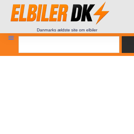
Danmarks ældste site om elbiler