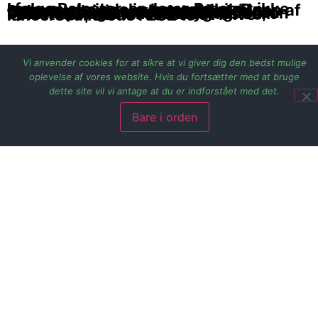
I følge Polestar, er deres Precept ikke bare en almindelig konceptbil. Den repræsenterer snarere realiseringen af Polestars visioner inden for design, teknologi og bæredygtighed. Den symboliserer deres dedikation til en fremtid præget af bæredygtighed, en vision der snart materialiseres som Polestar 5, der forventes at blive lanceret allerede i 2024.
Vi anvender cookies for at sikre at vi giver dig den bedst mulige
oplevelse af vores website. Hvis du fortsætter med at bruge
dette site vil vi antage at du er indforstået med det.
Bare i orden