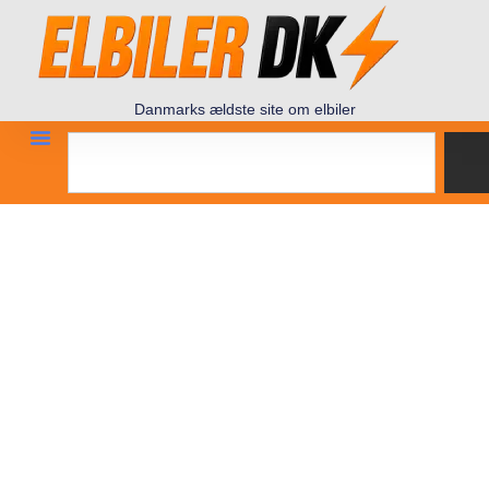
Danmarks ældste site om elbiler