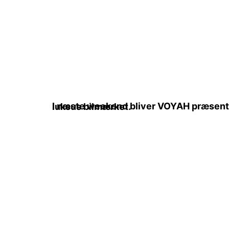
I næste weekend bliver VOYAH præsenteret for første gang i Danmark. Det er K.W. Bruun Import, der står får al import I Danmark af luksus bilmærket.