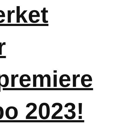
rket
r
premiere
po 2023!