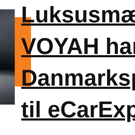
Luksusmæ
VOYAH ha
Danmarks
til eCarEx