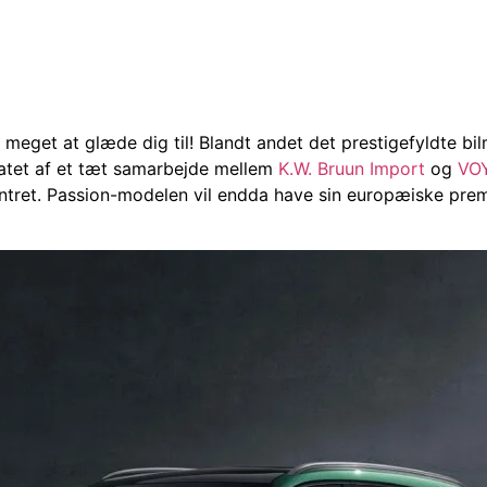
du meget at glæde dig til! Blandt andet det prestigefyldte
tatet af et tæt samarbejde mellem
K.W. Bruun Import
og
VO
Centret. Passion-modelen vil endda have sin europæiske pre