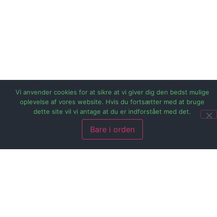
Vi anvender cookies for at sikre at vi giver dig den bedst mulige
oplevelse af vores website. Hvis du fortsætter med at bruge
dette site vil vi antage at du er indforstået med det.
Bare i orden
Artikkel fra Energi Horsens pr. 16-12-2010
Prøv en elbil
De eldrevne Citroen C1’ere fra det store projekt
Prøv1elbil har nu kørt på landevejene i et år, og 31
testfamilier har gjort sig deres første erfaringer med en
elbil. Der tegner sig allerede nu et tydeligt billede af,
hvad brugerne vurderer som elbilens fordele og