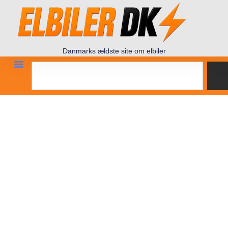
Danmarks ældste site om elbiler