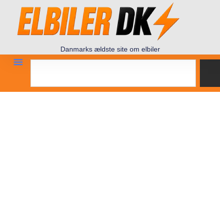
Danmarks ældste site om elbiler