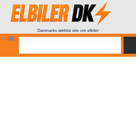
Danmarks ældste site om elbiler