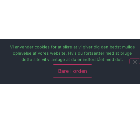
Vi anvender cookies for at sikre at vi giver dig den bedst mulige
oplevelse af vores website. Hvis du fortsætter med at bruge
dette site vil vi antage at du er indforstået med det.
Bare i orden
Den ser ud som noget fra en science fiction-film, lader
hurtigere end de fleste luksusbiler og må trække en
seriøs campingvogn. Vi har kigget nærmere på
Hyundai IONIQ 5, der med god grund har taget det
danske marked med storm.
Hyundai har med IONIQ 5 skabt en bil, der ikke ligner
noget andet på de danske landeveje. Det futuristiske
“Parametric Pixel”-design vækker opsigt, men under det